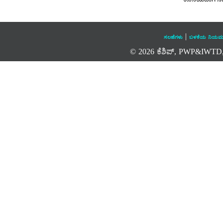
|
ಸಲಹೆಗಳು
ಬಳಕೆಯ ನಿಯಮ
© 2026 ಕೆಶಿಪ್, PWP&IWTD, ಕರ