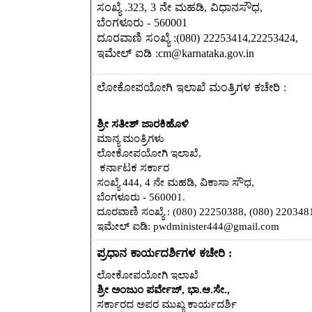
ಸಂಖ್ಯೆ .323, 3 ನೇ ಮಹಡಿ, ವಿಧಾನಸೌಧ,
ಬೆಂಗಳೂರು - 560001
ದೂರವಾಣಿ ಸಂಖ್ಯೆ :(080) 22253414,22253424,
ಇಮೇಲ್ ಐಡಿ :cm@karnataka.gov.in
ಲೋಕೋಪಯೋಗಿ ಇಲಾಖೆ ಮಂತ್ರಿಗಳ ಕಚೇರಿ :
ಶ್ರೀ ಸತೀಶ್ ಜಾರಕಿಹೊಳಿ
ಮಾನ್ಯ ಮಂತ್ರಿಗಳು
ಲೋಕೋಪಯೋಗಿ ಇಲಾಖೆ,
ಕರ್ನಾಟಕ ಸರ್ಕಾರ
ಸಂಖ್ಯೆ 444, 4 ನೇ ಮಹಡಿ, ವಿಕಾಸಾ ಸೌಧ,
ಬೆಂಗಳೂರು - 560001.
ದೂರವಾಣಿ ಸಂಖ್ಯೆ : (080) 22250388, (080) 220348
ಇಮೇಲ್ ಐಡಿ: pwdminister444@gmail.com
ಪ್ರಧಾನ ಕಾರ್ಯದರ್ಶಿಗಳ ಕಚೇರಿ :
ಲೋಕೋಪಯೋಗಿ ಇಲಾಖೆ
ಶ್ರೀ ಅಂಜುಂ ಪರ್ವೇಜ್, ಭಾ.ಆ.ಸೇ.,
ಸರ್ಕಾರದ ಅಪರ ಮುಖ್ಯ ಕಾರ್ಯದರ್ಶಿ