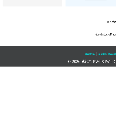
ಸಂದರ್
ಕೊನೆಯದಾಗಿ ನವ
|
ಸಲಹೆಗಳು
ಬಳಕೆಯ ನಿಯಮ
© 2026 ಕೆಶಿಪ್, PWP&IWTD, ಕರ